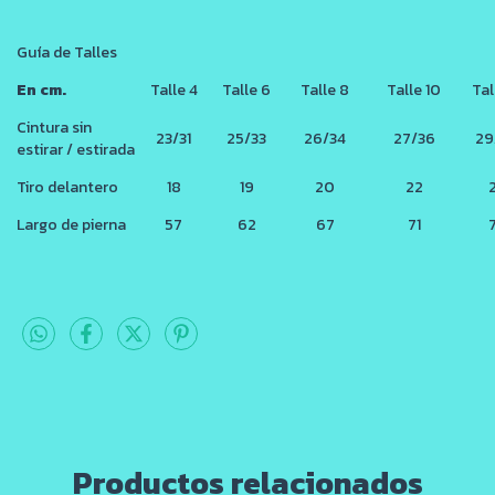
Guía de Talles
En cm.
Talle 4
Talle 6
Talle 8
Talle 10
Tal
Cintura sin
23/31
25/33
26/34
27/36
29
estirar / estirada
Tiro delantero
18
19
20
22
Largo de pierna
57
62
67
71
Productos relacionados