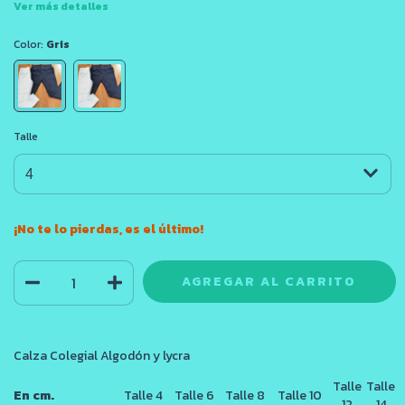
Ver más detalles
Color:
Gris
Talle
¡No te lo pierdas, es el último!
Calza Colegial Algodón y lycra
Talle
Talle
En cm.
Talle 4
Talle 6
Talle 8
Talle 10
12
14