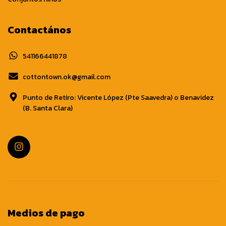
Contactános
541166441878
cottontown.ok@gmail.com
Punto de Retiro: Vicente López (Pte Saavedra) o Benavidez
(B. Santa Clara)
Medios de pago