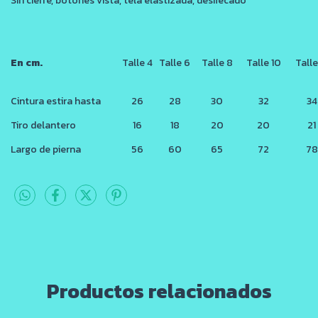
Sin cierre, botones vista, tela elastizada, desflecado
En cm.
Talle 4
Talle 6
Talle 8
Talle 10
Talle
Cintura estira hasta
26
28
30
32
34
Tiro delantero
16
18
20
20
21
Largo de pierna
56
60
65
72
78
Productos relacionados