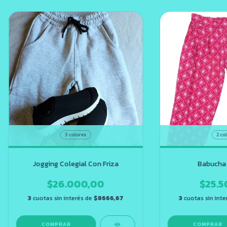
2 co
3 colores
Babucha
Jogging Colegial Con Friza
$25.5
$26.000,00
3
cuotas sin inte
3
cuotas sin interés de
$8666,67
COMPRAR
COMPRAR