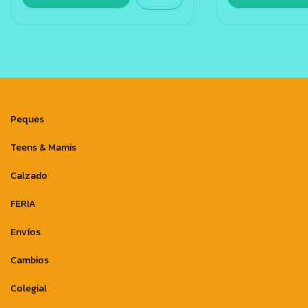
Peques
Teens & Mamis
Calzado
FERIA
Envíos
Cambios
Colegial