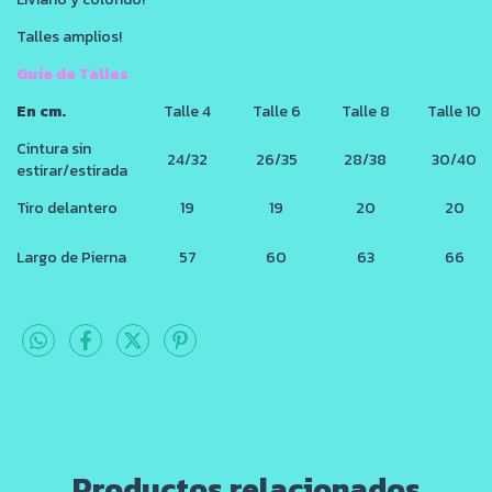
Talles amplios!
Guía de Talles
En cm.
Talle 4
Talle 6
Talle 8
Talle 10
Cintura sin
24/32
26/35
28/38
30/40
estirar/estirada
Tiro delantero
19
19
20
20
Largo de Pierna
57
60
63
66
Productos relacionados