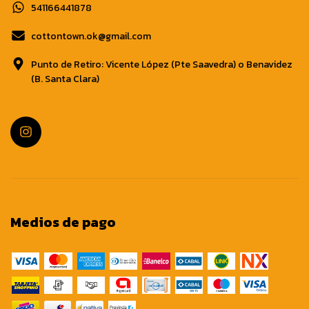
541166441878
cottontown.ok@gmail.com
Punto de Retiro: Vicente López (Pte Saavedra) o Benavidez
(B. Santa Clara)
Medios de pago