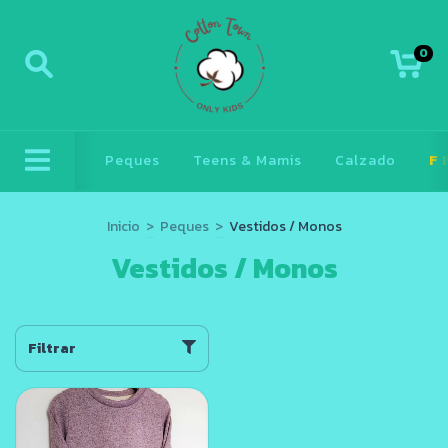
0
Peques
Teens & Mamis
Calzado
F
Inicio
>
Peques
>
Vestidos / Monos
Vestidos / Monos
Filtrar