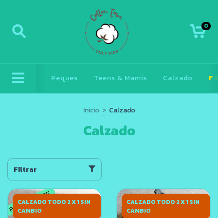
0
Peques
Teens & Mamis
Calzado
F
Inicio
>
Calzado
Calzado
Filtrar
CALZADO TODO 2 X 1 SIN
CALZADO TODO 2 X 1 SIN
CAMBIO
CAMBIO