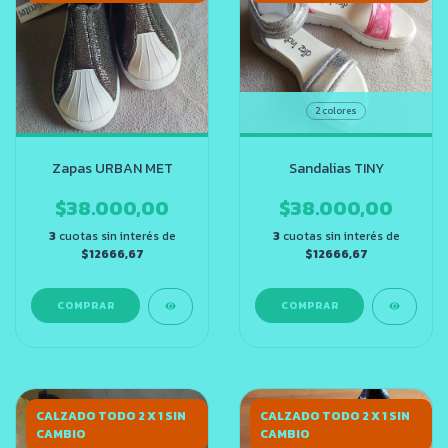
2 colores
Zapas URBAN MET
Sandalias TINY
$38.000,00
$38.000,00
3
cuotas sin interés de
3
cuotas sin interés de
$12666,67
$12666,67
COMPRAR
COMPRAR
CALZADO TODO 2 X 1 SIN
CALZADO TODO 2 X 1 SIN
CAMBIO
CAMBIO