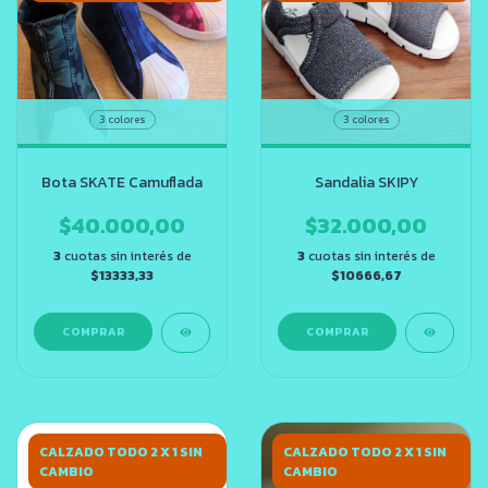
3 colores
3 colores
Bota SKATE Camuflada
Sandalia SKIPY
$40.000,00
$32.000,00
3
cuotas sin interés de
3
cuotas sin interés de
$13333,33
$10666,67
COMPRAR
COMPRAR
CALZADO TODO 2 X 1 SIN
CALZADO TODO 2 X 1 SIN
CAMBIO
CAMBIO