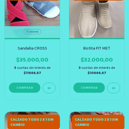
3 colores
Botita FIT MET
Sandalia CROSS
$32.000,00
$35.000,00
3
cuotas sin interés de
3
cuotas sin interés de
$10666,67
$11666,67
COMPRAR
COMPRAR
CALZADO TODO 2 X 1 SIN
CALZADO TODO 2 X 1 SIN
CAMBIO
CAMBIO