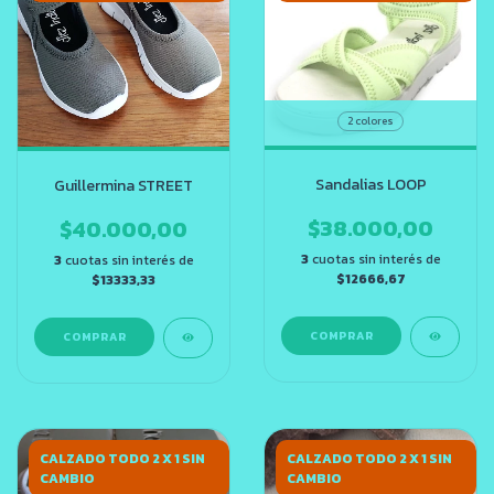
2 colores
Sandalias LOOP
Guillermina STREET
$38.000,00
$40.000,00
3
cuotas sin interés de
3
cuotas sin interés de
$12666,67
$13333,33
COMPRAR
COMPRAR
CALZADO TODO 2 X 1 SIN
CALZADO TODO 2 X 1 SIN
CAMBIO
CAMBIO