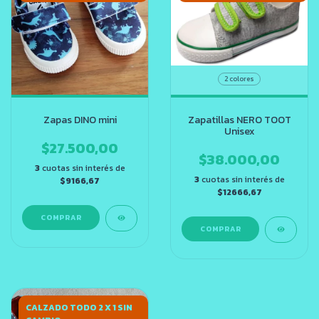
2 colores
Zapatillas NERO TOOT
Zapas DINO mini
Unisex
$27.500,00
$38.000,00
3
cuotas sin interés de
3
cuotas sin interés de
$9166,67
$12666,67
COMPRAR
COMPRAR
CALZADO TODO 2 X 1 SIN