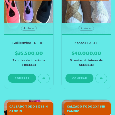
4 colores
2 colores
Guillermina TREBOL
Zapas ELASTIC
$35.500,00
$40.000,00
3
cuotas sin interés de
3
cuotas sin interés de
$11833,33
$13333,33
COMPRAR
COMPRAR
CALZADO TODO 2 X 1 SIN
CALZADO TODO 2 X 1 SIN
CAMBIO
CAMBIO