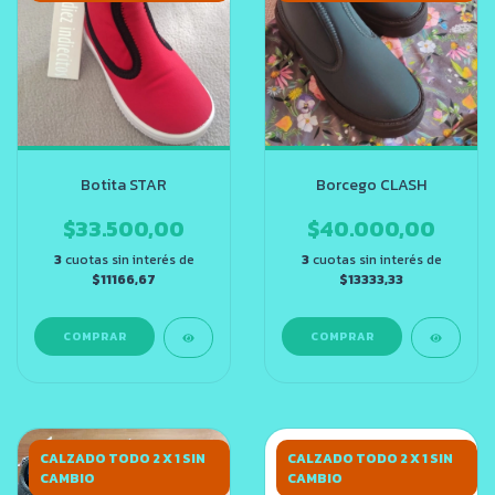
Borcego CLASH
Botita STAR
$40.000,00
$33.500,00
3
cuotas sin interés de
3
cuotas sin interés de
$13333,33
$11166,67
COMPRAR
COMPRAR
CALZADO TODO 2 X 1 SIN
CALZADO TODO 2 X 1 SIN
CAMBIO
CAMBIO